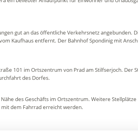
ra ein beliebter Anlaufpunkt für Einwohner und Urlaubsgä
dungen gut an das öffentliche Verkehrsnetz angebunden. D
m Kaufhaus entfernt. Der Bahnhof Spondinig mit Anschlus
traße 101 im Ortszentrum von Prad am Stilfserjoch. Der S
urchfahrt des Dorfes.
r Nähe des Geschäfts im Ortszentrum. Weitere Stellplätze 
 mit dem Fahrrad erreicht werden.