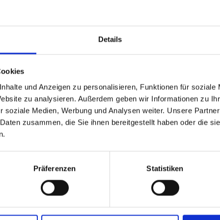
Mo
Di
Mi
Do
:00
:30
Details
Cookies
KAUFHAUS PINGGERA
nhalte und Anzeigen zu personalisieren, Funktionen für soziale
Hauptstrasse 101
Website zu analysieren. Außerdem geben wir Informationen zu I
39026
Prad am Stilfserj
r soziale Medien, Werbung und Analysen weiter. Unsere Partner
kaufhauspinggera@hotm
 Daten zusammen, die Sie ihnen bereitgestellt haben oder die s
T
+39 0473 616063
n.
Präferenzen
Statistiken