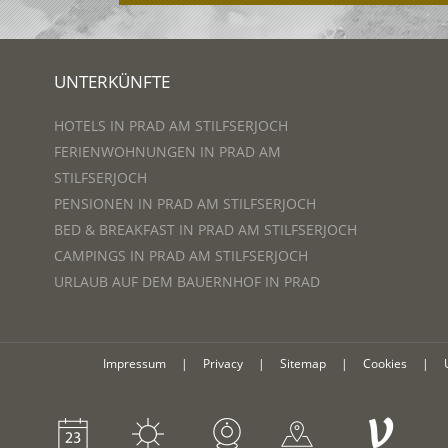
UNTERKÜNFTE
HOTELS IN PRAD AM STILFSERJOCH
FERIENWOHNUNGEN IN PRAD AM
STILFSERJOCH
PENSIONEN IN PRAD AM STILFSERJOCH
BED & BREAKFAST IN PRAD AM STILFSERJOCH
CAMPINGS IN PRAD AM STILFSERJOCH
URLAUB AUF DEM BAUERNHOF IN PRAD
Impressum
|
Privacy
|
Sitemap
|
Cookies
|
V