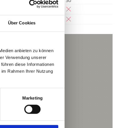
Fr
Sa
So
Über Cookies
 Medien anbieten zu können
hrer Verwendung unserer
och
 führen diese Informationen
ail.com
ie im Rahmen Ihrer Nutzung
Marketing