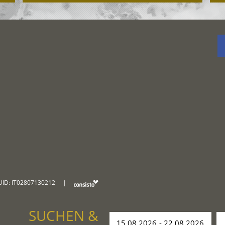
UID: IT02807130212
|
SUCHEN &