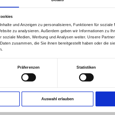
BÄCKEREI & KONDITO
St. Antonstraße 38
39026
Prad am Stilfserj
Cookies
baeckerei.gander@gmai
nhalte und Anzeigen zu personalisieren, Funktionen für soziale
T
+39 0473 616319
Website zu analysieren. Außerdem geben wir Informationen zu I
r soziale Medien, Werbung und Analysen weiter. Unsere Partner
 Daten zusammen, die Sie ihnen bereitgestellt haben oder die s
n.
Präferenzen
Statistiken
Auswahl erlauben