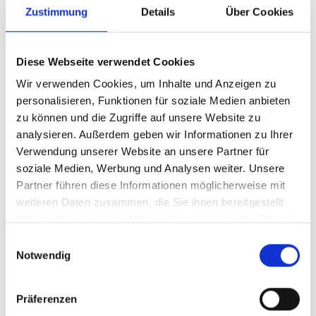
Hinweisen zur Industriezone. Innerhalb des
Zustimmung
Details
Über Cookies
Gewerbegebiets ist der Kiefernhainweg
ausgeschildert. Das Betriebsgebäude liegt gut
erreichbar in unmittelbarer Nähe weiterer
Handwerks- und Gewerbebetriebe.
Diese Webseite verwendet Cookies
Wir verwenden Cookies, um Inhalte und Anzeigen zu
Parken
personalisieren, Funktionen für soziale Medien anbieten
In der Industriezone stehen im Umfeld des Betriebs
zu können und die Zugriffe auf unsere Website zu
mehrere Parkmöglichkeiten zur Verfügung.
Besucherinnen und Besucher können die
analysieren. Außerdem geben wir Informationen zu Ihrer
ausgewiesenen Stellflächen in unmittelbarer Nähe
Verwendung unserer Website an unsere Partner für
des Firmengebäudes nutzen. Bei erhöhtem
soziale Medien, Werbung und Analysen weiter. Unsere
Betriebsaufkommen empfiehlt sich eine kurze
Partner führen diese Informationen möglicherweise mit
Rücksprache mit dem Unternehmen, um die
weiteren Daten zusammen, die Sie ihnen bereitgestellt
passende Parkmöglichkeit zu finden.
haben oder die sie im Rahmen Ihrer Nutzung der Dienste
gesammelt haben.
Einwilligungsauswahl
Paulmichl & Prugger GmbH:
01.01. - 31.12.
Notwendig
Mo
Di
Mi
Do
Fr
Sa
So
08:00 - 12:00
Präferenzen