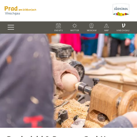
V
EVENTS
WETTER
WEBCAM
MAP
VINSCHGAU