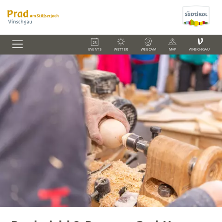
V
EVENTS
WETTER
WEBCAM
MAP
VINSCHGAU