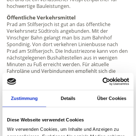
hochwertige Bauleistungen.
Öffentliche Verkehrsmittel
Prad am Stilfserjoch ist gut an das öffentliche
Verkehrsnetz Südtirols angebunden. Mit der
Vinschger Bahn gelangt man bis zum Bahnhof
Spondinig. Von dort verkehren Linienbusse nach
Prad am Stilfserjoch. Die Industriezone kann von den
nächstgelegenen Bushaltestellen aus in wenigen
Minuten zu Fuß erreicht werden. Für aktuelle
Fahrpläne und Verbindungen empfiehlt sich die
Nutzung der südtirolmobil-App oder der offiziellen
Fahrplanauskunft.
Anfahrtsbeschreibung
Zustimmung
Details
Über Cookies
Die Paulmichl & Prugger GmbH befindet sich in der
Industriezone von Prad am Stilfserjoch am
Kiefernhainweg 87. Von der Vinschger Staatsstraße
Diese Webseite verwendet Cookies
SS38 kommend folgt man der Beschilderung nach
Prad am Stilfserjoch und anschließend den
Wir verwenden Cookies, um Inhalte und Anzeigen zu