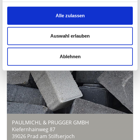
13:00 - 17:00
Alle zulassen
Auswahl erlauben
Ablehnen
PAULMICHL & PRUGGER GMBH
Kiefernhainweg 87
39026
Prad am Stilfserjoch