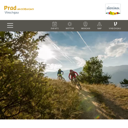
V
EVENTS
WETTER
WEBCAM
MAP
VINSCHGAU