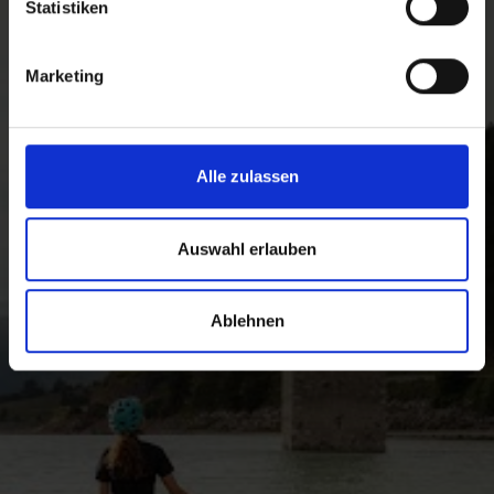
Vinschgau die längste Bike-Saison im Alpenraum.
Statistiken
Spezialisierte Bike-Points bieten zudem radspezifische
Services an: Bike-Shuttles durch das ganze Tal,
geführte Touren und professionelle Beratung.
Marketing
Außerdem ist das Fahrradverleihnetz im Vinschgau
besonders funktional durchgeplant: Mit speziellen
Kombitickets können Gäste die öffentlichen
Verkehrsmittel nutzen, Fahrräder ausleihen und sie
Alle zulassen
nach der Tour auch an anderen Stellen ohne Aufpreis
zurückgeben. Die passende Unterkunft finden Biker in
spezialisierten Bike-Hotels.
Auswahl erlauben
Ablehnen