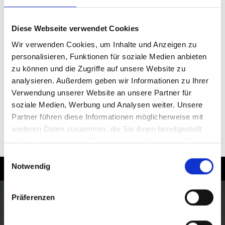
Diese Webseite verwendet Cookies
Wir verwenden Cookies, um Inhalte und Anzeigen zu
personalisieren, Funktionen für soziale Medien anbieten
zu können und die Zugriffe auf unsere Website zu
analysieren. Außerdem geben wir Informationen zu Ihrer
Verwendung unserer Website an unsere Partner für
soziale Medien, Werbung und Analysen weiter. Unsere
Partner führen diese Informationen möglicherweise mit
weiteren Daten zusammen, die Sie ihnen bereitgestellt
UNTERVINSCHGAU
haben oder die sie im Rahmen Ihrer Nutzung der Dienste
gesammelt haben.
Einwilligungsauswahl
Notwendig
Radfahren im Vinschgau
Präferenzen
Der Zeitraum von März bis Ende November ist ideal
für Ausflüge und Touren mit dem Rad. Damit hat der