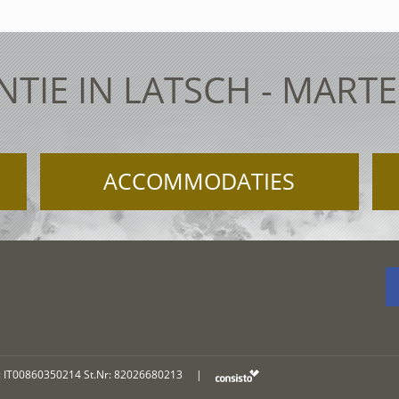
TIE IN LATSCH - MART
ACCOMMODATIES
: IT00860350214 St.Nr: 82026680213
|