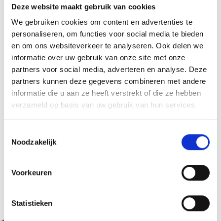
Deze website maakt gebruik van cookies
-
We gebruiken cookies om content en advertenties te
personaliseren, om functies voor social media te bieden
Organisator
39021
en om ons websiteverkeer te analyseren. Ook delen we
info@gemeinde.latsch.bz.it
informatie over uw gebruik van onze site met onze
www.gemeinde.latsch.bz.it
partners voor social media, adverteren en analyse. Deze
Tel.
+39 0473 623113
partners kunnen deze gegevens combineren met andere
informatie die u aan ze heeft verstrekt of die ze hebben
verzameld op basis van uw gebruik van hun services.
zurück zu den Top Events
Toestemmingsselectie
Noodzakelijk
WAS DE INHOUD NUTTIG VOOR U?
Voorkeuren
Ja
No
Statistieken