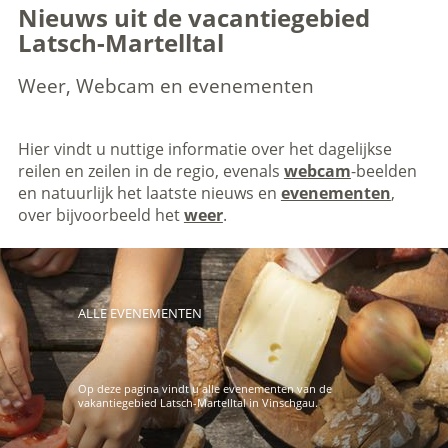
Nieuws uit de vacantiegebied
Latsch-Martelltal
Weer, Webcam en evenementen
Hier vindt u nuttige informatie over het dagelijkse
reilen en zeilen in de regio, evenals
webcam
-beelden
en natuurlijk het laatste nieuws en
evenementen
,
over bijvoorbeeld het
weer
.
ALLE EVENEMENTEN
Op deze pagina vindt u alle evenementen van de
vakantiegebied Latsch-Martelltal in Vinschgau.