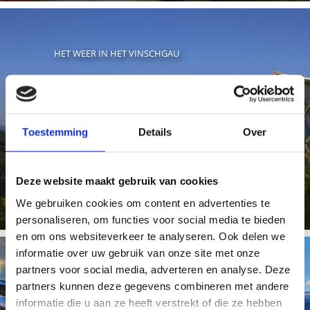
HET WEER IN HET VINSCHGAU
Om u te helpen bij het plannen van uw vakantie krijgt u
van ons hier het actuele weer in de vakantiegebied ...
Toestemming
Details
Over
Meer weten
Deze website maakt gebruik van cookies
We gebruiken cookies om content en advertenties te
personaliseren, om functies voor social media te bieden
en om ons websiteverkeer te analyseren. Ook delen we
informatie over uw gebruik van onze site met onze
partners voor social media, adverteren en analyse. Deze
partners kunnen deze gegevens combineren met andere
WEBCAM
informatie die u aan ze heeft verstrekt of die ze hebben