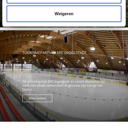
Meer weten
Weigeren
TOERISMEPARTNER ERC INGOLSTADT
De ijshockeyclub ERC Ingolstadt en Latsch-Martelltal zijn
sterk met elkaar verbonden. Al geruime tijd brengt het
Duitse ...
Meer weten