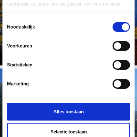
verzameld op basis van uw gebruik van hun services.
Toestemmingsselectie
Met de webcams in de kakantiegebied Latsch-Martelltal
Noodzakelijk
bent u niet alleen altijd op de hoogte van het weer ter
plekke, ...
Meer weten
Voorkeuren
Statistieken
Marketing
VIDEO'S
Alles toestaan
Op deze pagina vindt u de video's van de
vakantiegebied Latsch-Martelltal. Dan kan uw vakantie
Selectie toestaan
bij ons al thuis ...