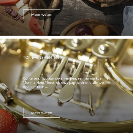
Meer weten
TOP-EVENEMENTEN
Concerten, mountainbike-kampen, een jaarmarkt en het
"Sonnta-Hons"-feest: op deze pagina vindt u alle top-
evenementen ...
Meer weten