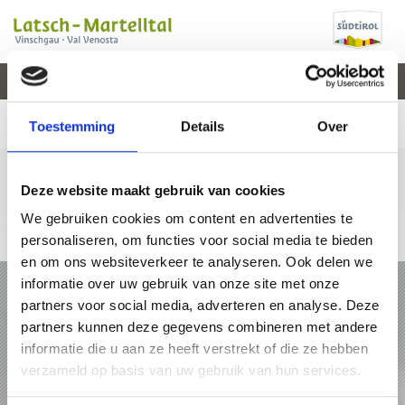
V
EVENEMENTEN
WEER
WEBCAM
KAART
VAL VENOSTA
Toestemming
Details
Over
Deze website maakt gebruik van cookies
We gebruiken cookies om content en advertenties te
+39 0473 62 31 09
info@latsch.it
Online-kaart
personaliseren, om functies voor social media te bieden
en om ons websiteverkeer te analyseren. Ook delen we
VAKANTIE IN LATSCH - MARTELLTAL
informatie over uw gebruik van onze site met onze
partners voor social media, adverteren en analyse. Deze
PAKKETTEN
partners kunnen deze gegevens combineren met andere
informatie die u aan ze heeft verstrekt of die ze hebben
verzameld op basis van uw gebruik van hun services.
ACCOMMODATIES