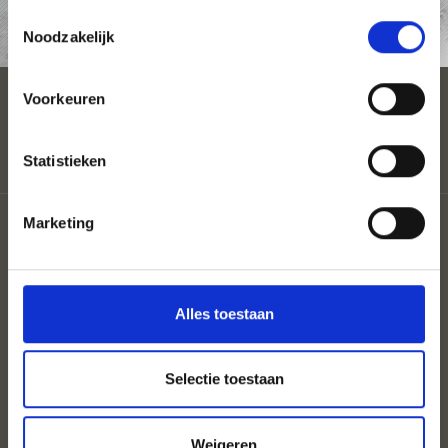
Toestemmingsselectie
AANVRAAG
Noodzakelijk
Voorkeuren
Statistieken
Sitemap
Marketing
Coloron
Privacy
Cookies
UID: IT00860350214 St.Nr: 82026680213
Alles toestaan
Selectie toestaan
Weigeren