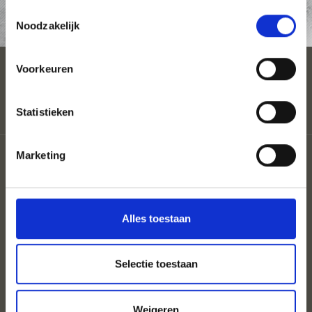
Toestemmingsselectie
AANVRAAG
Noodzakelijk
Voorkeuren
Statistieken
Sitemap
Marketing
Coloron
Privacy
Cookies
UID: IT00860350214 St.Nr: 82026680213
Alles toestaan
Selectie toestaan
Weigeren