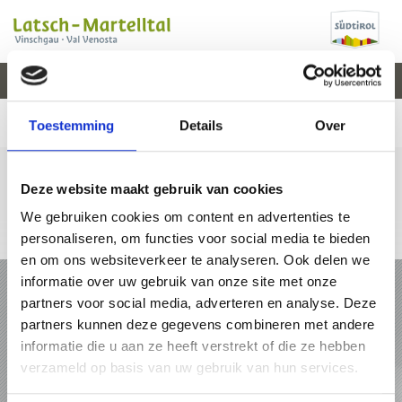
V
EVENEMENTEN
WEER
WEBCAM
KAART
VAL VENOSTA
Toestemming
Details
Over
Deze website maakt gebruik van cookies
We gebruiken cookies om content en advertenties te
+39 0473 62 31 09
info@latsch.it
Online-kaart
personaliseren, om functies voor social media te bieden
en om ons websiteverkeer te analyseren. Ook delen we
VAKANTIE IN LATSCH - MARTELLTAL
informatie over uw gebruik van onze site met onze
partners voor social media, adverteren en analyse. Deze
PAKKETTEN
partners kunnen deze gegevens combineren met andere
informatie die u aan ze heeft verstrekt of die ze hebben
verzameld op basis van uw gebruik van hun services.
ACCOMMODATIES