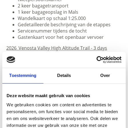
2 keer bagagetransport
1 keer bagageopslag in Mals
Wandelkaart op schaal 1:25.000
Gedetailleerde beschrijving van de etappes
Servicenummer tijdens de tocht
Gastenkaart voor het openbaar vervoer
2026_Venosta Valley High Altitude Trail - 3 days
Aanbieder
:
Val Venosta Touristik
Toestemming
Details
Over
Tel. +39 0473 616742
www.vinschgau-touristik.com
Deze website maakt gebruik van cookies
We gebruiken cookies om content en advertenties te
personaliseren, om functies voor social media te bieden
en om ons websiteverkeer te analyseren. Ook delen we
informatie over uw gebruik van onze site met onze