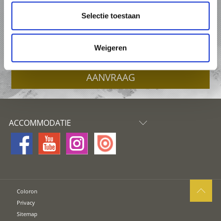
VAKANTIE IN HET ORTLERGEBIET
Selectie toestaan
PAKKETTEN
Weigeren
ACCOMMODATIES
AANVRAAG
ACCOMMODATIE
Coloron
Privacy
Sitemap