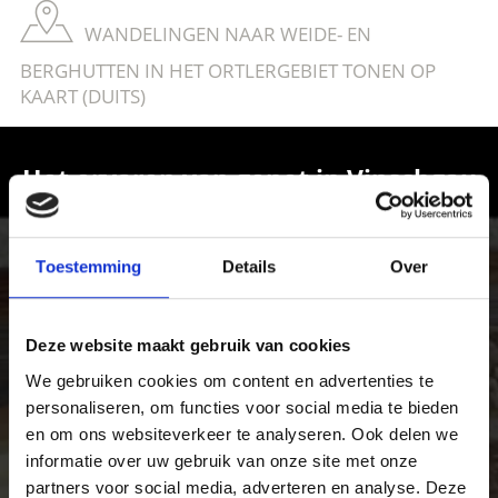
WANDELINGEN NAAR WEIDE- EN
BERGHUTTEN IN HET ORTLERGEBIET TONEN OP
KAART (DUITS)
Het ervaren van genot in Vinschgau
Ervaar de rijkdom van de lokale specialiteiten in het
Vinschgau in Zuid-Tirol, het dal van fijnproevers en
Toestemming
Details
Over
genieters van pure levensmiddelen.
Deze website maakt gebruik van cookies
We gebruiken cookies om content en advertenties te
personaliseren, om functies voor social media te bieden
en om ons websiteverkeer te analyseren. Ook delen we
informatie over uw gebruik van onze site met onze
partners voor social media, adverteren en analyse. Deze