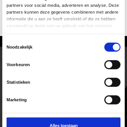
partners voor social media, adverteren en analyse. Deze
partners kunnen deze gegevens combineren met andere
informatie die u aan ze heeft verstrekt of die ze hebben
OBERVINSCHGAU/ORTLERGEBIET
verzameld op basis van uw gebruik van hun services.
Toestemmingsselectie
Noodzakelijk
Fietsen in het Vinschgau
Op de racefiets of de mountainbike, over almen en
Voorkeuren
panoramaroutes, in het hooggebergte en over single
trails terug naar het dal. Natuur en cultuur kun je in
het Vinschgau in Zuid-Tirol op alle hoogtes met de
Statistieken
fiets ontdekken.
Marketing
Alles toestaan