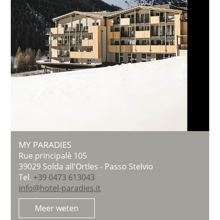
MY PARADIES
Rue principalè 105
39029
Solda all'Ortles - Passo Stelvio
Tel.
+39 0473 613043
info@hotel-paradies.it
Meer weten