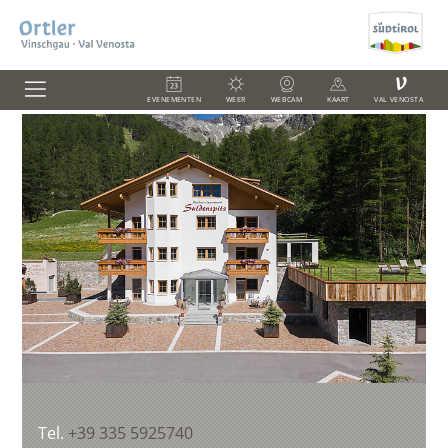
V
EVENEMENTEN
WEER
WEBCAM
KAART
VAL VENOSTA
Tel.
+39 335 5925740