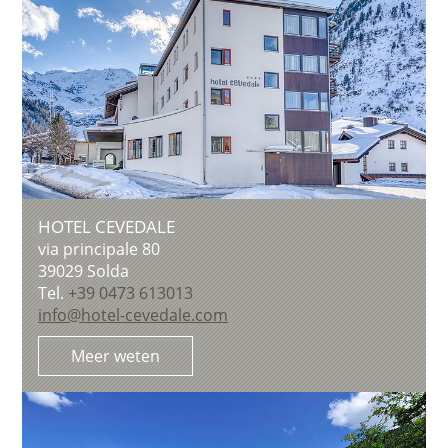
HOTEL CEVEDALE
via principale 80
39029
Solda
Tel.
+39 0473 613013
info@hotel-cevedale.com
Meer weten