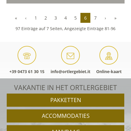
«
‹
1
2
3
4
5
6
7
›
»
97 Einträge auf 7 Seiten, Angezeigte Einträge 81-96
+39 0473 61 30 15
info@ortlergebiet.it
Online-kaart
VAKANTIE IN HET ORTLERGEBIET
PAKKETTEN
ACCOMMODATIES