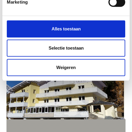
Marketing
Tel.
+39 0473 613155
info@applena.it
Alles toestaan
Meer weten
Selectie toestaan
Weigeren