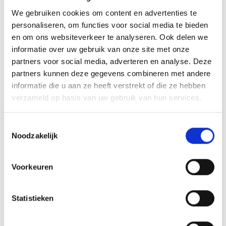
We gebruiken cookies om content en advertenties te
personaliseren, om functies voor social media te bieden
Tel.
+39 0473 611533
en om ons websiteverkeer te analyseren. Ook delen we
info@camping-trafoi.com
informatie over uw gebruik van onze site met onze
partners voor social media, adverteren en analyse. Deze
Meer weten
partners kunnen deze gegevens combineren met andere
informatie die u aan ze heeft verstrekt of die ze hebben
verzameld op basis van uw gebruik van hun services.
Toestemmingsselectie
Noodzakelijk
Voorkeuren
Statistieken