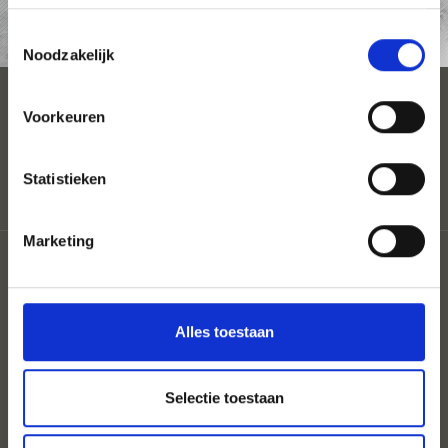
AANVRAAG
Toestemmingsselectie
Noodzakelijk
ACCOMMODATIE
Voorkeuren
Statistieken
Marketing
Coloron
Privacy
Sitemap
Cookies
Alles toestaan
UID: IT02302360215
Selectie toestaan