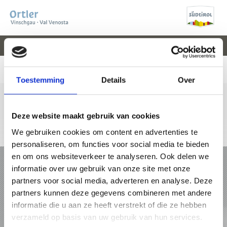
V
EVENEMENTEN
WEER
WEBCAM
KAART
VAL VENOSTA
Toestemming
Details
Over
Deze website maakt gebruik van cookies
We gebruiken cookies om content en advertenties te
+39 0473 61 30 15
info@ortlergebiet.it
Online-kaart
personaliseren, om functies voor social media te bieden
en om ons websiteverkeer te analyseren. Ook delen we
VAKANTIE IN HET ORTLERGEBIET
informatie over uw gebruik van onze site met onze
partners voor social media, adverteren en analyse. Deze
PAKKETTEN
partners kunnen deze gegevens combineren met andere
informatie die u aan ze heeft verstrekt of die ze hebben
ACCOMMODATIES
verzameld op basis van uw gebruik van hun services.