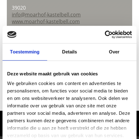
39020
info@moarhof-kastelbell.com
www.moarhof-kastelbell.com
T
+39 333 7394417
Toestemming
Details
Over
terug naar overzicht
Deze website maakt gebruik van cookies
We gebruiken cookies om content en advertenties te
WAS DE INHOUD NUTTIG VOOR U?
personaliseren, om functies voor social media te bieden
en om ons websiteverkeer te analyseren. Ook delen we
Ja
No
informatie over uw gebruik van onze site met onze
partners voor social media, adverteren en analyse. Deze
partners kunnen deze gegevens combineren met andere
Het ervaren van genot in Vinschgau
informatie die u aan ze heeft verstrekt of die ze hebben
verzameld op basis van uw gebruik van hun services.