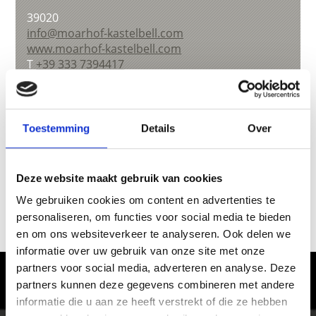
39020
info@moarhof-kastelbell.com
www.moarhof-kastelbell.com
T
+39 333 7394417
Toestemming
Details
Over
terug naar overzicht
Deze website maakt gebruik van cookies
WAS DE INHOUD NUTTIG VOOR U?
We gebruiken cookies om content en advertenties te
personaliseren, om functies voor social media te bieden
Ja
No
en om ons websiteverkeer te analyseren. Ook delen we
informatie over uw gebruik van onze site met onze
partners voor social media, adverteren en analyse. Deze
Het ervaren van genot in Vinschgau
partners kunnen deze gegevens combineren met andere
informatie die u aan ze heeft verstrekt of die ze hebben