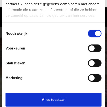
Ja
No
partners kunnen deze gegevens combineren met andere
informatie die u aan ze heeft verstrekt of die ze hebben
verzameld op basis van uw gebruik van hun services.
Het ervaren van genot in Vinschgau
Toestemmingsselectie
Ervaar de rijkdom van de lokale specialiteiten in het
Noodzakelijk
Vinschgau in Zuid-Tirol, het dal van fijnproevers en
genieters van pure levensmiddelen.
Voorkeuren
Statistieken
Marketing
Alles toestaan