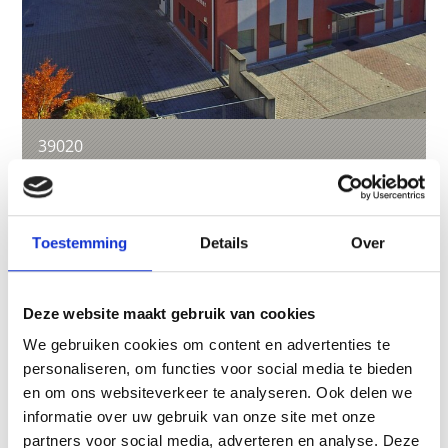
39020
info@maler-unterweger.it
www.maler-unterweger.it
T
+39 335 834 60 47
Toestemming
Details
Over
Deze website maakt gebruik van cookies
terug naar overzicht
We gebruiken cookies om content en advertenties te
personaliseren, om functies voor social media te bieden
en om ons websiteverkeer te analyseren. Ook delen we
WAS DE INHOUD NUTTIG VOOR U?
informatie over uw gebruik van onze site met onze
partners voor social media, adverteren en analyse. Deze