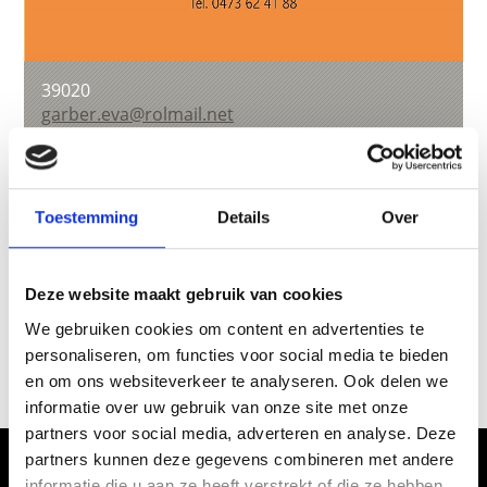
39020
garber.eva@rolmail.net
T
+39 0473 624 188
Toestemming
Details
Over
terug naar overzicht
Deze website maakt gebruik van cookies
We gebruiken cookies om content en advertenties te
WAS DE INHOUD NUTTIG VOOR U?
personaliseren, om functies voor social media te bieden
en om ons websiteverkeer te analyseren. Ook delen we
Ja
No
informatie over uw gebruik van onze site met onze
partners voor social media, adverteren en analyse. Deze
partners kunnen deze gegevens combineren met andere
Het ervaren van genot in Vinschgau
informatie die u aan ze heeft verstrekt of die ze hebben