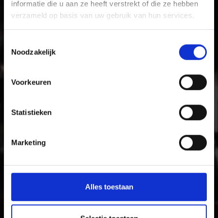
informatie die u aan ze heeft verstrekt of die ze hebben
verzameld op basis van uw gebruik van hun services.
Met zijn kastelen, middeleeuwse klooster- en
stadsmuren en levendige tradities is het zonnige
Vinschgau vallei vakantiegebied voor gezinnen die
Toestemmingsselectie
tijdens hun vakantie plezier en cultuur zoeken.
Noodzakelijk
Voorkeuren
Statistieken
Marketing
Alles toestaan