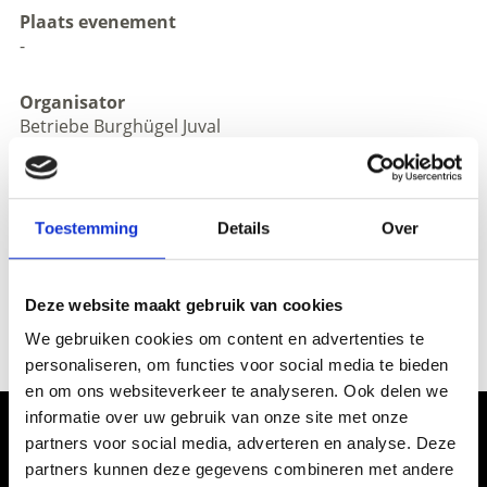
Plaats evenement
-
Organisator
Betriebe Burghügel Juval
Juval 39020
zurück zu den Top Events
Toestemming
Details
Over
Deze website maakt gebruik van cookies
WAS DE INHOUD NUTTIG VOOR U?
We gebruiken cookies om content en advertenties te
Ja
No
personaliseren, om functies voor social media te bieden
en om ons websiteverkeer te analyseren. Ook delen we
informatie over uw gebruik van onze site met onze
Ervaar de cultuur en gebruiken in
partners voor social media, adverteren en analyse. Deze
Vinschgau vallei
partners kunnen deze gegevens combineren met andere