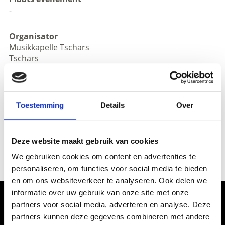
-
Organisator
Musikkapelle Tschars
Tschars
www.musikkapelle-tschars.de.vu/
zurück zu den Top Events
Toestemming
Details
Over
Deze website maakt gebruik van cookies
WAS DE INHOUD NUTTIG VOOR U?
We gebruiken cookies om content en advertenties te
Ja
No
personaliseren, om functies voor social media te bieden
en om ons websiteverkeer te analyseren. Ook delen we
informatie over uw gebruik van onze site met onze
Ervaar de cultuur en gebruiken in
partners voor social media, adverteren en analyse. Deze
Vinschgau vallei
partners kunnen deze gegevens combineren met andere