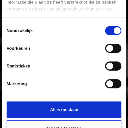
informatie die u aan ze heeft verstrekt of die ze hebben
verzameld op basis van uw gebruik van hun services.
Met zijn kastelen, middeleeuwse klooster- en
stadsmuren en levendige tradities is het zonnige
Vinschgau vallei vakantiegebied voor gezinnen die
Toestemmingsselectie
tijdens hun vakantie plezier en cultuur zoeken.
Noodzakelijk
Voorkeuren
Statistieken
Marketing
Alles toestaan