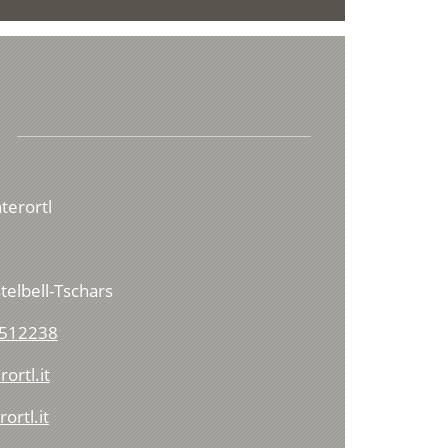
terortl
telbell-Tschars
5512238
ortl.it
ortl.it