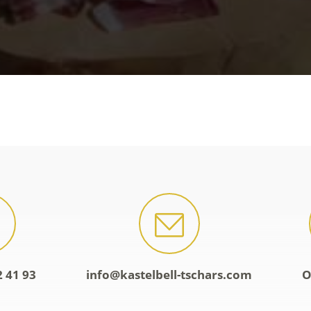
2 41 93
info@kastelbell-tschars.com
O