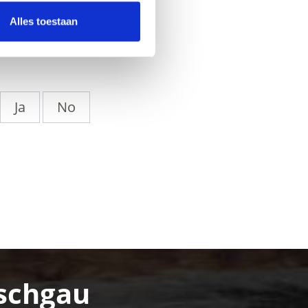
Alles toestaan
Ja
No
nschgau