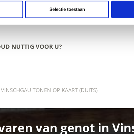
Selectie toestaan
OUD NUTTIG VOOR U?
N VINSCHGAU TONEN OP KAART (DUITS)
varen van genot in Vi