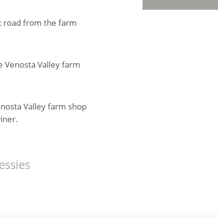
mac road from the farm
the Venosta Valley farm
enosta Valley farm shop
iner.
essies