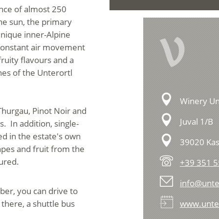
ence of almost 250
he sun, the primary
V
unique inner-Alpine
 constant air movement
fruity flavours and a
nes of the Unterortl
Winery Un
-Thurgau, Pinot Noir and
Juval 1/B
. In addition, single-
led in the estate's own
39020 Kas
rapes and fruit from the
tured.
+39 351 
info@unter
er, you can drive to
there, a shuttle bus
www.unter