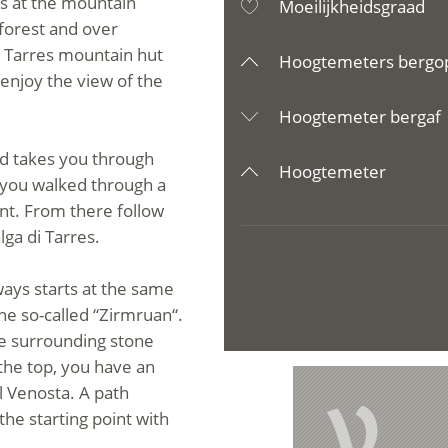
rts at the mountain
Moeilijkheidsgraad
 forest and over
i Tarres mountain hut
Hoogtemeters bergo
enjoy the view of the
Hoogtemeter bergaf
and takes you through
Hoogtemeter
 if you walked through a
nt. From there follow
ga di Tarres.
ays starts at the same
the so-called “Zirmruan“.
he surrounding stone
the top, you have an
l Venosta. A path
V
the starting point with