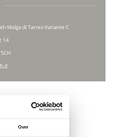
ath Malga di Tarres-Variante C
z 14
TSCH
h.it
Over