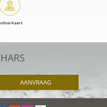
nline-kaart
CHARS
AANVRAAG