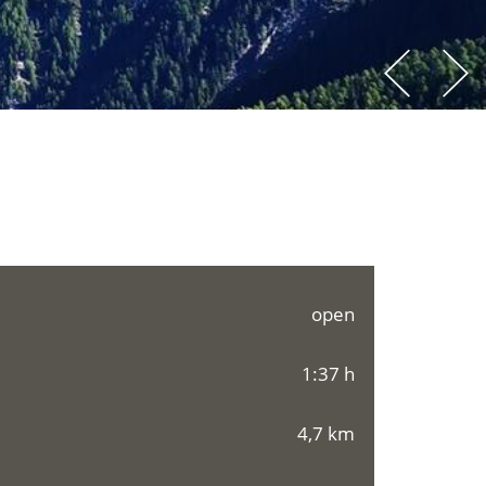
open
1:37 h
4,7 km