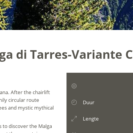
ga di Tarres-Variante C
na. After the chairlift
ily circular route
Duur
rees and mystic mythical
Lengte
s to discover the Malga