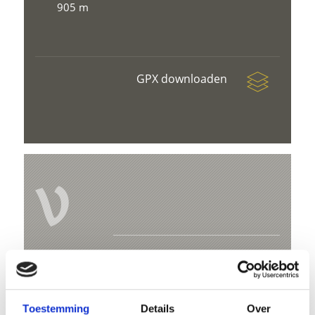
905 m
GPX downloaden
V
Family hike on the “Prader Sand” nature
trail
Kreuzweg 4 C
Toestemming
Details
Over