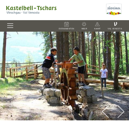
V
EVENEMENTEN
WEER
KAART
VAL VENOSTA