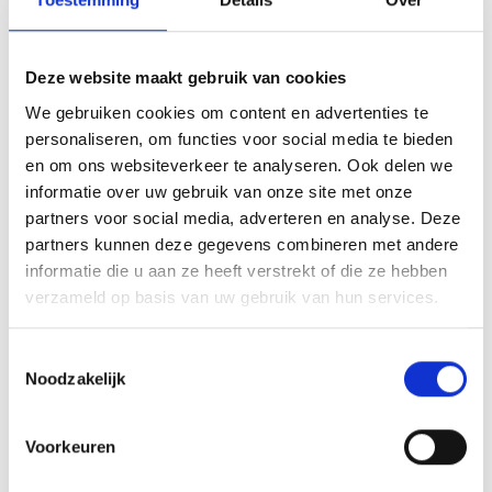
stelvio.it/de/erleben/besucherzentren-des-
nationalparks/naturatrafoi.html
Deze website maakt gebruik van cookies
Kaart- en hoogteprofiel
We gebruiken cookies om content en advertenties te
Impressies
personaliseren, om functies voor social media te bieden
en om ons websiteverkeer te analyseren. Ook delen we
informatie over uw gebruik van onze site met onze
partners voor social media, adverteren en analyse. Deze
partners kunnen deze gegevens combineren met andere
informatie die u aan ze heeft verstrekt of die ze hebben
verzameld op basis van uw gebruik van hun services.
Toestemmingsselectie
Noodzakelijk
Voorkeuren