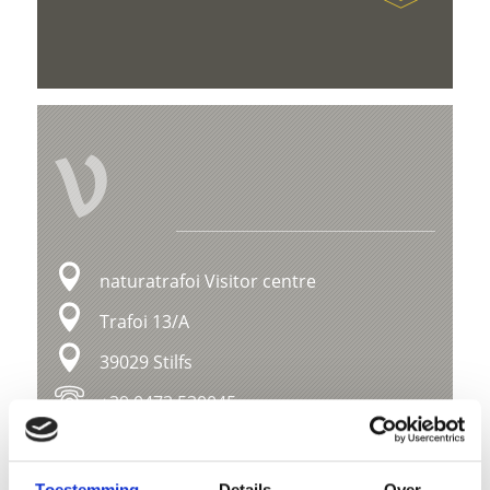
V
naturatrafoi Visitor centre
Trafoi 13/A
39029 Stilfs
+39 0473 530045
info@naturatrafoi.com
www.nationalpark-
Toestemming
Details
Over