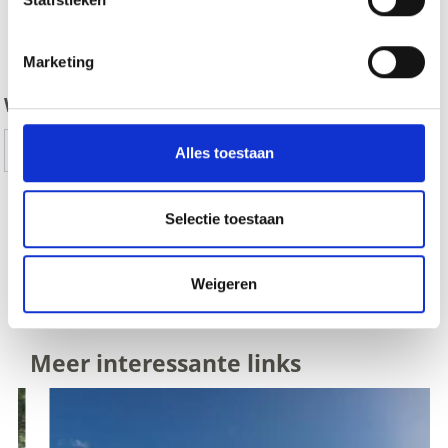
zurück
Marketing
WAS DE INHOUD NUTTIG VOOR U?
Ja
No
Alles toestaan
Selectie toestaan
WANDELINGEN NAAR WEIDEHUTTEN IN HET
VAKANTIEGEBIED KASTELBELL-TSCHARS TONEN OP
Weigeren
KAART (DUITS)
Meer interessante links