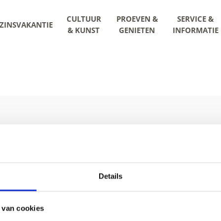
CULTUUR
PROEVEN &
SERVICE &
ZINSVAKANTIE
& KUNST
GENIETEN
INFORMATIE
Details
2 41 93
info@kastelbell-tschars.com
O
 van cookies