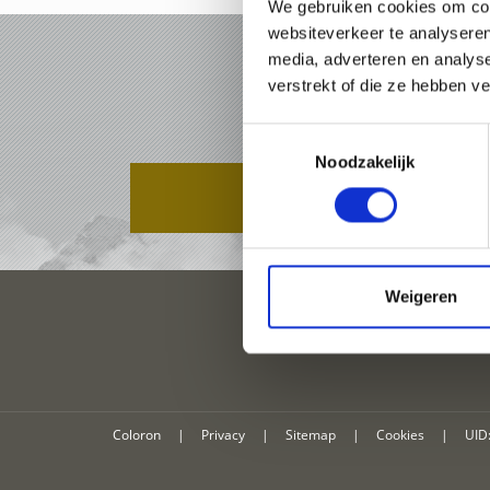
We gebruiken cookies om cont
websiteverkeer te analyseren
media, adverteren en analys
VAKA
verstrekt of die ze hebben v
Toestemmingsselectie
Noodzakelijk
PAKKETTEN
Weigeren
Coloron
|
Privacy
|
Sitemap
|
Cookies
|
UID