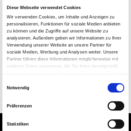
Diese Webseite verwendet Cookies
Weitere interessante Links
Wir verwenden Cookies, um Inhalte und Anzeigen zu
personalisieren, Funktionen für soziale Medien anbieten
zu können und die Zugriffe auf unsere Website zu
analysieren. Außerdem geben wir Informationen zu Ihrer
Verwendung unserer Website an unsere Partner für
soziale Medien, Werbung und Analysen weiter. Unsere
Partner führen diese Informationen möglicherweise mit
weiteren Daten zusammen, die Sie ihnen bereitgestellt
haben oder die sie im Rahmen Ihrer Nutzung der Dienste
gesammelt haben.
Einwilligungsauswahl
Notwendig
STILFSERJOCH
Präferenzen
Statistiken
Kultur und Brauchtum im Vinschgau