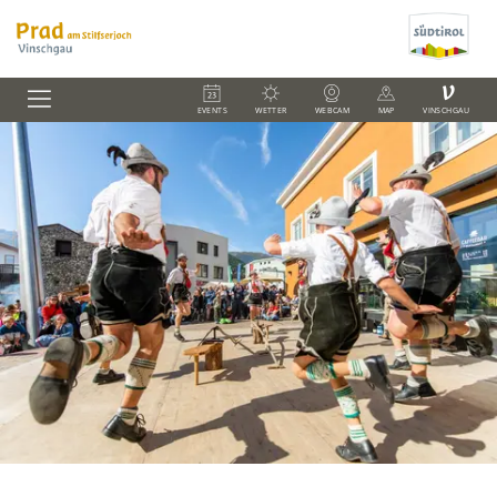
V
EVENTS
WETTER
WEBCAM
MAP
VINSCHGAU