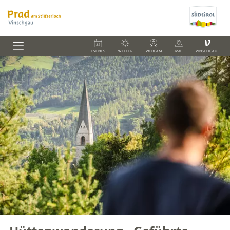
V
EVENTS
WETTER
WEBCAM
MAP
VINSCHGAU