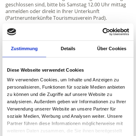
geschlossen sind, bitte bis Samstag 12.00 Uhr mittag
anmelden oder direkt in Ihrer Unterkunft
(Partnerunterkünfte Tourismusverein Prad).
Informationen
http://www.prad.info
Zustimmung
Details
Über Cookies
Anmeldung erforderlich
Anmeldung:
Bis 20.30 Uhr des Vortages direkt in Ihrer
Unterkunft in Prad am Stilfserjoch (Partnerbetriebe),
Diese Webseite verwendet Cookies
online oder bis 12.00 Uhr am Samstag im Infobüro
Wir verwenden Cookies, um Inhalte und Anzeigen zu
Prad
personalisieren, Funktionen für soziale Medien anbieten
Treffpunkt:
abwechselnd - in der Beschreibung der
zu können und die Zugriffe auf unsere Website zu
jeweiligen Wanderung oder bei Anmeldung
analysieren. Außerdem geben wir Informationen zu Ihrer
Verwendung unserer Website an unsere Partner für
Veranstaltungsort
soziale Medien, Werbung und Analysen weiter. Unsere
- Prad am Stilfserjoch
Partner führen diese Informationen möglicherweise mit
weiteren Daten zusammen, die Sie ihnen bereitgestellt
Veranstalter