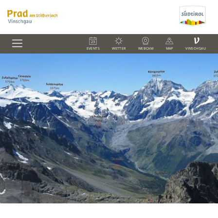
V
EVENTS
WETTER
WEBCAM
MAP
VINSCHGAU