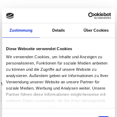
Zustimmung
Details
Über Cookies
Diese Webseite verwendet Cookies
Wir verwenden Cookies, um Inhalte und Anzeigen zu
personalisieren, Funktionen für soziale Medien anbieten
zurück
zu können und die Zugriffe auf unsere Website zu
analysieren. Außerdem geben wir Informationen zu Ihrer
Verwendung unserer Website an unsere Partner für
WAR DER INHALT FÜR SIE HILFREICH?
soziale Medien, Werbung und Analysen weiter. Unsere
Partner führen diese Informationen möglicherweise mit
Ja
Nein
weiteren Daten zusammen, die Sie ihnen bereitgestellt
haben oder die sie im Rahmen Ihrer Nutzung der Dienste
gesammelt haben.
Einwilligungsauswahl