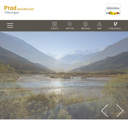
V
EVENTS
WETTER
WEBCAM
MAP
VINSCHGAU