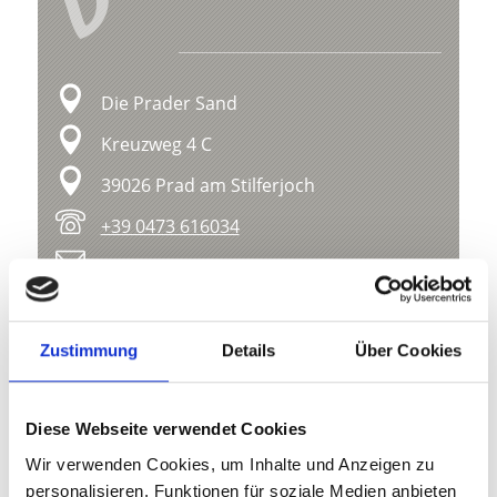
V
Die Prader Sand
Kreuzweg 4 C
39026 Prad am Stilferjoch
+39 0473 616034
tv@prad.info
www.prad.info
Zustimmung
Details
Über Cookies
Karte & Höhenprofil
Impressionen
Diese Webseite verwendet Cookies
Wir verwenden Cookies, um Inhalte und Anzeigen zu
personalisieren, Funktionen für soziale Medien anbieten