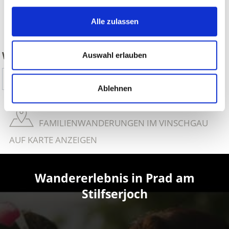
Alle zulassen
zurück
WAR DER INHALT FÜR SIE HILFREICH?
Auswahl erlauben
Ja
Nein
Ablehnen
FAMILIENWANDERUNGEN IM VINSCHGAU
AUF KARTE ANZEIGEN
Wandererlebnis in Prad am
Stilfserjoch