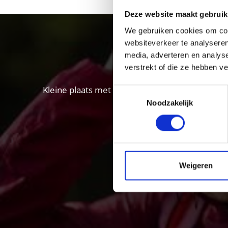
Deze website maakt gebruik
We gebruiken cookies om cont
websiteverkeer te analyseren
media, adverteren en analys
verstrekt of die ze hebben v
Kleine plaats met grote onontdekte schatten: 
Toestemmingsselectie
Noodzakelijk
Weigeren