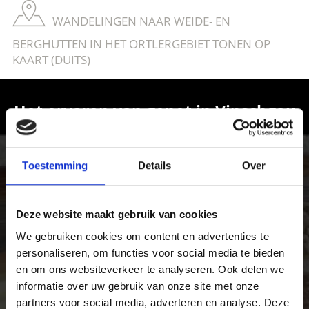
WANDELINGEN NAAR WEIDE- EN
BERGHUTTEN IN HET ORTLERGEBIET TONEN OP
KAART (DUITS)
Het ervaren van genot in Vinschgau
Ervaar de rijkdom van de lokale specialiteiten in het
Vinschgau in Zuid-Tirol, het dal van fijnproevers en
Toestemming
Details
Over
genieters van pure levensmiddelen.
Deze website maakt gebruik van cookies
We gebruiken cookies om content en advertenties te
personaliseren, om functies voor social media te bieden
en om ons websiteverkeer te analyseren. Ook delen we
informatie over uw gebruik van onze site met onze
partners voor social media, adverteren en analyse. Deze