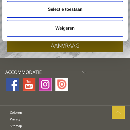
VAKANTIE IN HET ORTLERGEBIET
Selectie toestaan
PAKKETTEN
Weigeren
ACCOMMODATIES
AANVRAAG
ACCOMMODATIE
Coloron
Privacy
Sitemap