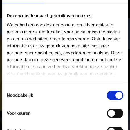
Vinschgau in Zuid-Tirol – waar de
winter een belevenis wordt
Deze website maakt gebruik van cookies
We gebruiken cookies om content en advertenties te
In het Vinschgau genieten vakantiegangers van puur
personaliseren, om functies voor social media te bieden
winterplezier. Van eenzame winterwandelingen en
en om ons websiteverkeer te analyseren. Ook delen we
skitoeren tot vijf afwisselende en ultramoderne
informatie over uw gebruik van onze site met onze
skigebieden voor skiërs, snowboarders en rodelaars,
partners voor social media, adverteren en analyse. Deze
langlaufers en biatleten.
partners kunnen deze gegevens combineren met andere
informatie die u aan ze heeft verstrekt of die ze hebben
verzameld op basis van uw gebruik van hun services.
Toestemmingsselectie
Noodzakelijk
Voorkeuren