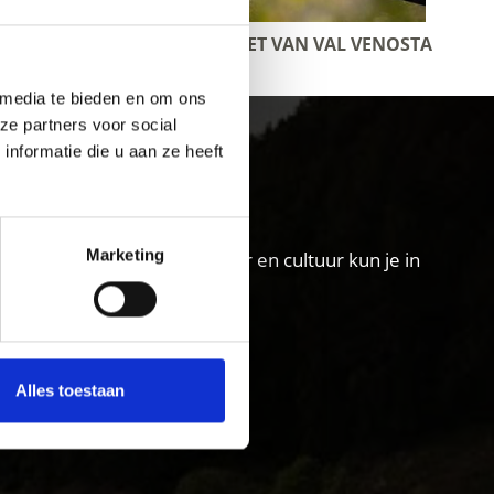
MTB-KAARTENSET VAN VAL VENOSTA
 media te bieden en om ons
ze partners voor social
u
nformatie die u aan ze heeft
Marketing
s terug naar het dal. Natuur en cultuur kun je in
kken.
Alles toestaan