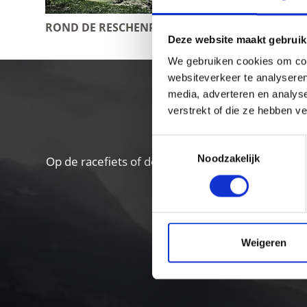
ROND DE RESCHENPASS/PASSO RESIA
OBERVIN
Deze website maakt gebruik
We gebruiken cookies om cont
websiteverkeer te analyseren
media, adverteren en analys
verstrekt of die ze hebben v
Toestemmingsselectie
Noodzakelijk
Op de racefiets of de mountainbike, over almen e
het 
Weigeren