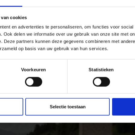
SCHGAU/ORTLERGEBIET
UNTERVINSCHGAU
 van cookies
ent en advertenties te personaliseren, om functies voor social
. Ook delen we informatie over uw gebruik van onze site met on
Fietsen in het Vinschga
e. Deze partners kunnen deze gegevens combineren met andere i
erzameld op basis van uw gebruik van hun services.
Voorkeuren
Statistieken
n panoramaroutes, in het hooggebergte en over single trail
Vinschgau in Zuid-Tirol op alle hoogtes met de fiets ontde
Selectie toestaan