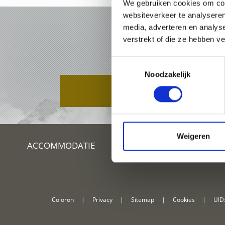
We gebruiken cookies om cont
websiteverkeer te analyseren
media, adverteren en analys
VAK
verstrekt of die ze hebben v
Toestemmingsselectie
Noodzakelijk
PAKKETTEN
Weigeren
ACCOMMODATIE
Coloron
|
Privacy
|
Sitemap
|
Cookies
|
UID