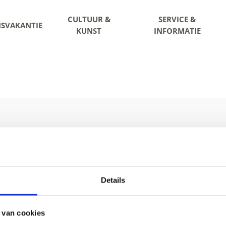
CULTUUR &
SERVICE &
NSVAKANTIE
KUNST
INFORMATIE
Details
73 61 30 15
info@ortlergebiet.it
Onlin
 van cookies