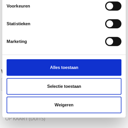
Voorkeuren
Statistieken
Marketing
zurück
Alles toestaan
WAS DE INHOUD NUTTIG VOOR U?
Ja
No
Selectie toestaan
Weigeren
MEER WAALWEGEN IN VINSCHGAU TONEN
OP KAART (DUITS)