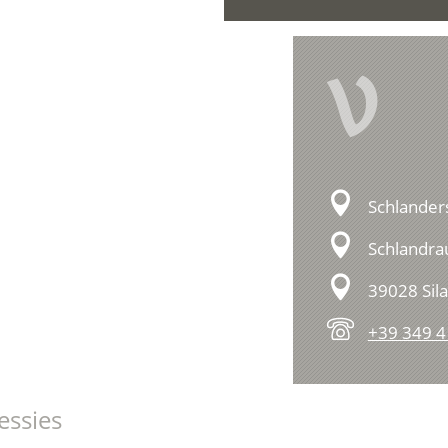
V
Schlander
Schlandra
39028 Sil
+39 349 
essies