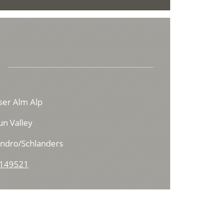
ser Alm Alp
un Valley
andro/Schlanders
4149521