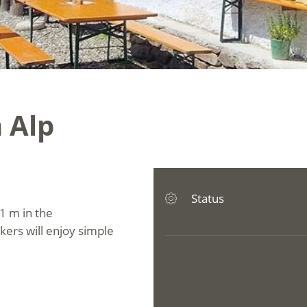
 Alp
Status
1 m in the
ikers will enjoy simple