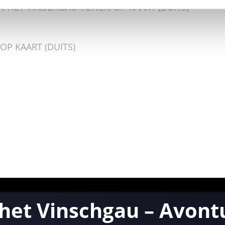
 HET VINSCHGAU TONEN OP KAART (DUITS)
P KAART (DUITS)
het Vinschgau – Avontu