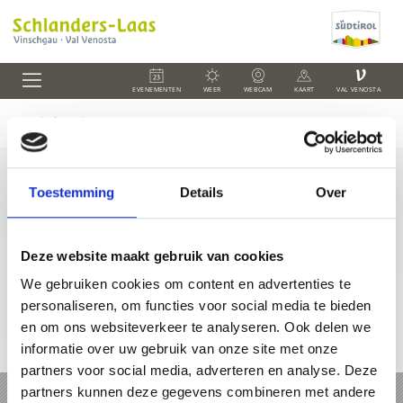
V
EVENEMENTEN
WEER
WEBCAM
KAART
VAL VENOSTA
Toestemming
Details
Over
+39 0473 73 01 55
info@schlanders-laas.it
Deze website maakt gebruik van cookies
We gebruiken cookies om content en advertenties te
personaliseren, om functies voor social media te bieden
en om ons websiteverkeer te analyseren. Ook delen we
informatie over uw gebruik van onze site met onze
Online-kaart
partners voor social media, adverteren en analyse. Deze
partners kunnen deze gegevens combineren met andere
VAKANTIE IN SCHLANDERS EN LAAS