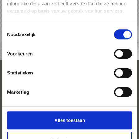
informatie die u aan ze heeft verstrekt of die ze hebben
PAKKETTEN
verzameld op basis van uw gebruik van hun services.
ACCOMMODATIES
Toestemmingsselectie
Noodzakelijk
AANVRAAG
Voorkeuren
Statistieken
Marketing
Partner
Coloron
Alles toestaan
Privacy
Sitemap
Cookies