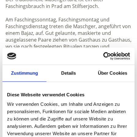
Faschingsbrauch in Prad am Stilfserjoch.
Am Faschingssonntag, Faschingsmontag und
Faschingsdienstag treten die Maschger, angeführt von
einem Bajaz, auf. Gut gelaunte, maskierte und
ausgelassene Paare ziehen von Gasthaus zu Gasthaus,
wo sie nach festgelegten Ritualen tanzen und
Schabernack treiben.
Die Maskengruppe besteht aus acht Paaren: Herr und
Frau, Bauer und Bäuerin, Steyrer und Steyrerin,
Zustimmung
Details
Über Cookies
Tuxner und Tuxnerin, Zillertaler und Zillertalerin, Mohr
und Mohrin, Tschigeiner und Tschigeinerin sowie Zoch
und Pfott.
Diese Webseite verwendet Cookies
Wir verwenden Cookies, um Inhalte und Anzeigen zu
Sobald die Maschger ein Wirtshaus betreten, eröffnet
personalisieren, Funktionen für soziale Medien anbieten
der Bajaz mit seinem Spitzhut den Tanzreigen. Hinter
zu können und die Zugriffe auf unsere Website zu
ihm warten die acht Paare in Zweierreihen auf ihren
analysieren. Außerdem geben wir Informationen zu Ihrer
Auftritt. Das letzte Paar sind „Zoch und Pfott“, die
beiden derbsten Gestalten. Sie sind in Lumpen
Verwendung unserer Website an unsere Partner für