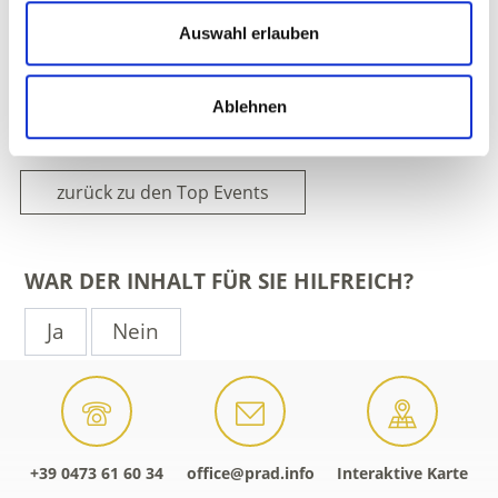
Kreuzweg 4c
Auswahl erlauben
39026 Prad am Stilfserjoch
office@prad.info
www.prad.info
Ablehnen
Tel.
+39 0473 616034
zurück zu den Top Events
WAR DER INHALT FÜR SIE HILFREICH?
Ja
Nein
+39 0473 61 60 34
office@prad.info
Interaktive Karte