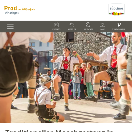
V
EVENTS
WETTER
WEBCAM
MAP
VINSCHGAU