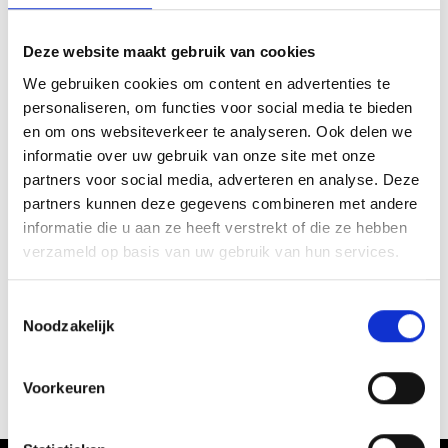
Hauptplatz/Piazza principale in Prad/Prato - Prato allo
Stelvio/Prad am Stilfserjoch
Deze website maakt gebruik van cookies
Organisator
We gebruiken cookies om content en advertenties te
Tourismusverein Prad
personaliseren, om functies voor social media te bieden
Kreuzweg 4c
en om ons websiteverkeer te analyseren. Ook delen we
39026 Prad am Stilfserjoch
informatie over uw gebruik van onze site met onze
office@prad.info
partners voor social media, adverteren en analyse. Deze
www.prad.info
partners kunnen deze gegevens combineren met andere
Tel.
+39 0473 616034
informatie die u aan ze heeft verstrekt of die ze hebben
verzameld op basis van uw gebruik van hun services.
zurück zu den Top Events
Toestemmingsselectie
Noodzakelijk
WAS DE INHOUD NUTTIG VOOR U?
Voorkeuren
Ja
No