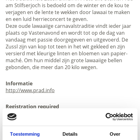
am Stilfserjoch is bedoeld om de winter en de kou te
verjagen en de lente te wekken door lawaai te maken
en een luid herrieconcert te geven.
Deze oude lawaaiige carnavalstraditie vindt ieder jaar
plaats op Vastenavond en wordt tot op de dag van
vandaag met passie doorgegeven en uitgevoerd. De
Zussl zijn van kop tot teen in het wit gekleed en zijn
versierd met kleurige linten en bloemen van papier-
maché. Om hun middel zijn grote lawaaiige bellen
gebonden, die meer dan 20 kilo wegen.
Informatie
http://www.prad.info
Registration required
Registratie:
No registration necessary
Trefpunt:
Hauptplatz/Piazza principale in Prad/Prato
Toestemming
Details
Over
Plaats evenement