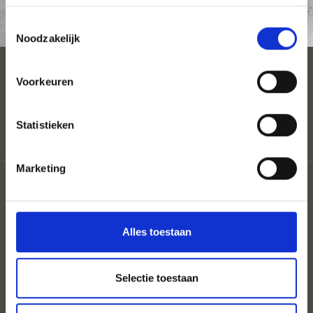
AANVRAAG
Toestemmingsselectie
Noodzakelijk
ACCOMMODATIE
Voorkeuren
Statistieken
Marketing
Coloron
Privacy
Sitemap
Cookies
Alles toestaan
UID: IT02302360215
Selectie toestaan