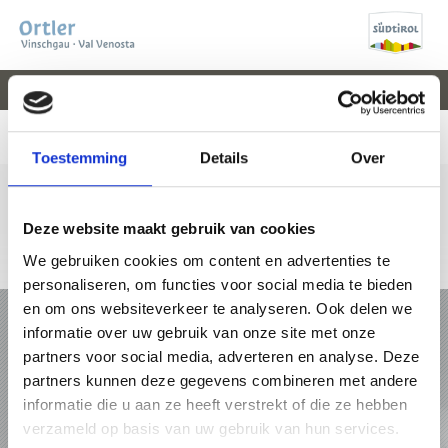
V
EVENEMENTEN
WEER
WEBCAM
KAART
VAL VENOSTA
Toestemming
Details
Over
Deze website maakt gebruik van cookies
We gebruiken cookies om content en advertenties te
+39 0473 61 30 15
info@ortlergebiet.it
Online-kaart
personaliseren, om functies voor social media te bieden
en om ons websiteverkeer te analyseren. Ook delen we
VAKANTIE IN HET ORTLERGEBIET
informatie over uw gebruik van onze site met onze
partners voor social media, adverteren en analyse. Deze
PAKKETTEN
partners kunnen deze gegevens combineren met andere
informatie die u aan ze heeft verstrekt of die ze hebben
ACCOMMODATIES
verzameld op basis van uw gebruik van hun services.