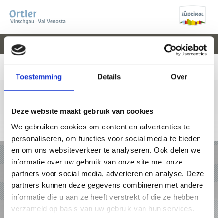
V
EVENEMENTEN
WEER
WEBCAM
KAART
VAL VENOSTA
Toestemming
Details
Over
Deze website maakt gebruik van cookies
We gebruiken cookies om content en advertenties te
+39 0473 61 30 15
info@ortlergebiet.it
Online-kaart
personaliseren, om functies voor social media te bieden
en om ons websiteverkeer te analyseren. Ook delen we
VAKANTIE IN HET ORTLERGEBIET
informatie over uw gebruik van onze site met onze
partners voor social media, adverteren en analyse. Deze
PAKKETTEN
partners kunnen deze gegevens combineren met andere
informatie die u aan ze heeft verstrekt of die ze hebben
ACCOMMODATIES
verzameld op basis van uw gebruik van hun services.