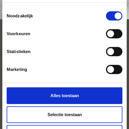
AANVRAAG
Toestemmingsselectie
Noodzakelijk
ACCOMMODATIE
Voorkeuren
Statistieken
Marketing
Coloron
Privacy
Sitemap
Cookies
Alles toestaan
UID: IT02302360215
Selectie toestaan