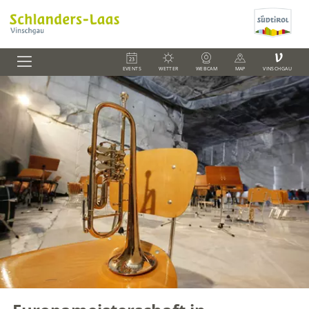
V
EVENTS
WETTER
WEBCAM
MAP
VINSCHGAU