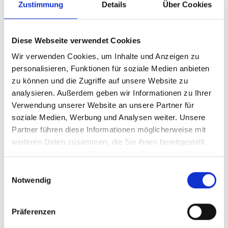
Zustimmung
Details
Über Cookies
Europameisterschaft auf Naturbahn in Laas austragen
zu dürfen. Freuen Sie sich mit uns auf die spannenden
Momente während den Trainings- und
Diese Webseite verwendet Cookies
Wettkampftagen auf der Rodelbahn "Gafair".
Wir verwenden Cookies, um Inhalte und Anzeigen zu
personalisieren, Funktionen für soziale Medien anbieten
Informationen
http://www.asclaas.com
zu können und die Zugriffe auf unsere Website zu
analysieren. Außerdem geben wir Informationen zu Ihrer
Verwendung unserer Website an unsere Partner für
Anmeldung erforderlich
soziale Medien, Werbung und Analysen weiter. Unsere
Partner führen diese Informationen möglicherweise mit
Veranstaltungsort
weiteren Daten zusammen, die Sie ihnen bereitgestellt
Gafair - Laas
haben oder die sie im Rahmen Ihrer Nutzung der Dienste
gesammelt haben.
Einwilligungsauswahl
Veranstalter
Notwendig
sonstige
Präferenzen
zurück zu den Top Events