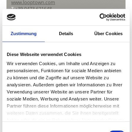
www.looptown.com
T
+39 0473 621648
Zustimmung
Details
Über Cookies
zurück zur Übersicht
Diese Webseite verwendet Cookies
Wir verwenden Cookies, um Inhalte und Anzeigen zu
WAR DER INHALT FÜR SIE HILFREICH?
personalisieren, Funktionen für soziale Medien anbieten
zu können und die Zugriffe auf unsere Website zu
Ja
Nein
analysieren. Außerdem geben wir Informationen zu Ihrer
Verwendung unserer Website an unsere Partner für
Weitere interessante Links
soziale Medien, Werbung und Analysen weiter. Unsere
Partner führen diese Informationen möglicherweise mit
weiteren Daten zusammen, die Sie ihnen bereitgestellt
haben oder die sie im Rahmen Ihrer Nutzung der Dienste
gesammelt haben.
Einwilligungsauswahl