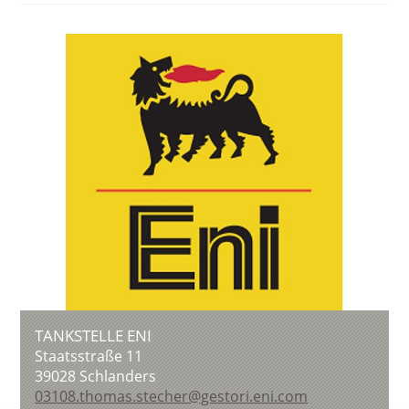
TANKSTELLE ENI
Staatsstraße 11
39028
Schlanders
03108.thomas.stecher@gestori.eni.com