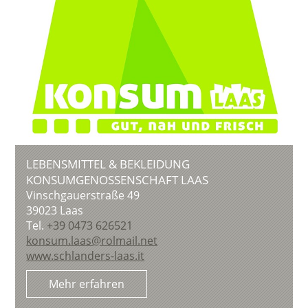
LEBENSMITTEL & BEKLEIDUNG
KONSUMGENOSSENSCHAFT LAAS
Vinschgauerstraße 49
39023
Laas
Tel.
+39 0473 626521
konsum.laas@rolmail.net
www.schlanders-laas.it
Mehr erfahren