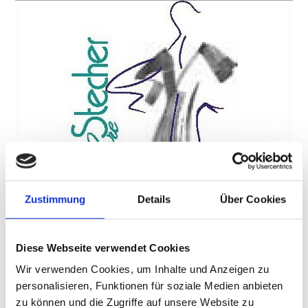
Zustimmung
Details
Über Cookies
MODE STECHER LORE
Vinschgauerstraße 71
Diese Webseite verwendet Cookies
39023
Laas
Wir verwenden Cookies, um Inhalte und Anzeigen zu
Tel.
+39 0473 626553
personalisieren, Funktionen für soziale Medien anbieten
info@schlanders-laas.it
www.schlanders-laas.it
zu können und die Zugriffe auf unsere Website zu