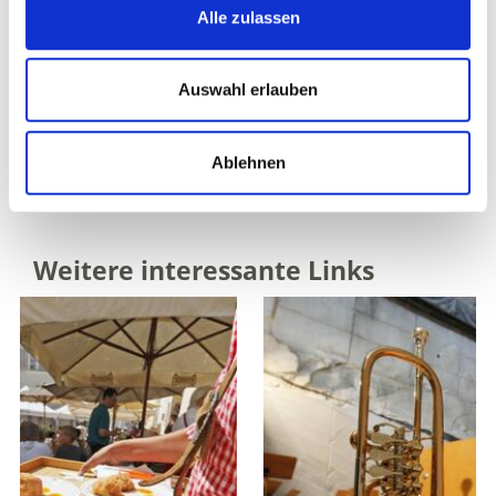
Alle zulassen
39023
Laas
Tel.
+39 0473 626574
info@schuhspechtenhauser.com
Auswahl erlauben
www.schuhspechtenhauser.com
Mehr erfahren
Ablehnen
Weitere interessante Links