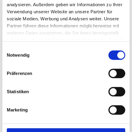
analysieren. Außerdem geben wir Informationen zu Ihrer
Mehr erfahren
Verwendung unserer Website an unsere Partner für
soziale Medien, Werbung und Analysen weiter. Unsere
Partner führen diese Informationen möglicherweise mit
weiteren Daten zusammen, die Sie ihnen bereitgestellt
haben oder die sie im Rahmen Ihrer Nutzung der Dienste
gesammelt haben.
Einwilligungsauswahl
Notwendig
Präferenzen
Statistiken
Marketing
SCHUHE, ORTHOPÄDIE & SPORT
SPECHTENHAUSER
Vinschgauerstraße 28