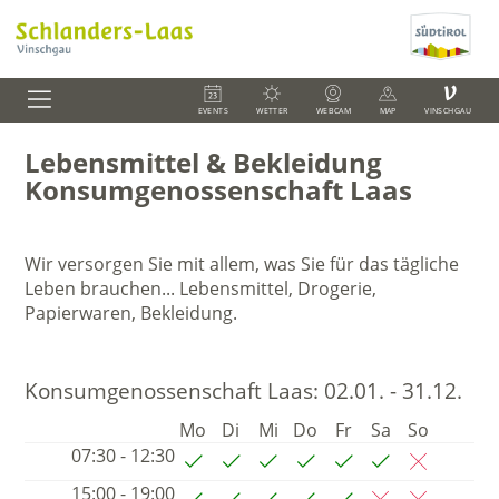
V
EVENTS
WETTER
WEBCAM
MAP
VINSCHGAU
Lebensmittel & Bekleidung
Konsumgenossenschaft Laas
Wir versorgen Sie mit allem, was Sie für das tägliche
Leben brauchen... Lebensmittel, Drogerie,
Papierwaren, Bekleidung.
Konsumgenossenschaft Laas:
02.01. - 31.12.
Mo
Di
Mi
Do
Fr
Sa
So
07:30 - 12:30
15:00 - 19:00