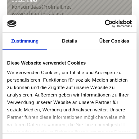
39023
Laas
konsum.laas@rolmail.net
www.schlanders-laas.it
T
+39 0473 626521
Zustimmung
Details
Über Cookies
zurück zur Übersicht
Diese Webseite verwendet Cookies
Wir verwenden Cookies, um Inhalte und Anzeigen zu
WAR DER INHALT FÜR SIE HILFREICH?
personalisieren, Funktionen für soziale Medien anbieten
zu können und die Zugriffe auf unsere Website zu
Ja
Nein
analysieren. Außerdem geben wir Informationen zu Ihrer
Verwendung unserer Website an unsere Partner für
soziale Medien, Werbung und Analysen weiter. Unsere
Weitere interessante Links
Partner führen diese Informationen möglicherweise mit
weiteren Daten zusammen, die Sie ihnen bereitgestellt
haben oder die sie im Rahmen Ihrer Nutzung der Dienste