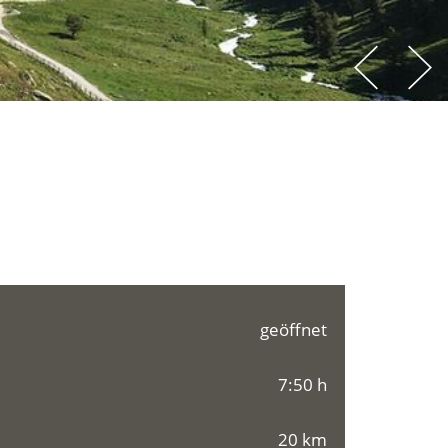
geöffnet
7:50 h
20 km