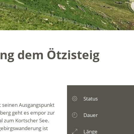
ng dem Ötzisteig
Status
t seinen Ausgangspunkt
nberg geht es empor zur
Dauer
al zum Kortscher See.
gebirgswanderung ist
Länge