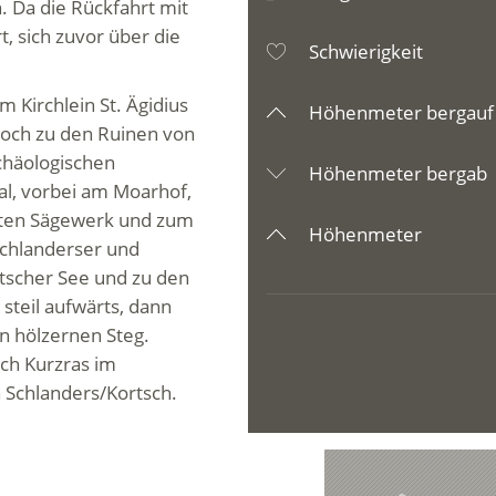
 Da die Rückfahrt mit
, sich zuvor über die
Schwierigkeit
Kirchlein St. Ägidius
Höhenmeter bergauf
hoch zu den Ruinen von
rchäologischen
Höhenmeter bergab
al, vorbei am Moarhof,
alten Sägewerk und zum
Höhenmeter
Schlanderser und
tscher See und zu den
steil aufwärts, dann
n hölzernen Steg.
ch Kurzras im
 Schlanders/Kortsch.