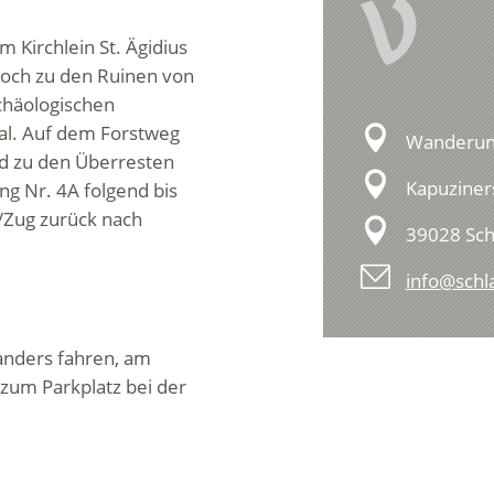
V
Kirchlein St. Ägidius
hoch zu den Ruinen von
rchäologischen
al. Auf dem Forstweg
Wanderung
d zu den Überresten
Kapuziner
g Nr. 4A folgend bis
/Zug zurück nach
39028 Sch
info@schla
anders fahren, am
 zum Parkplatz bei der