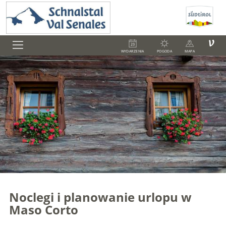
V
WYDARZENIA
POGODA
MAPA
Noclegi i planowanie urlopu w
Maso Corto