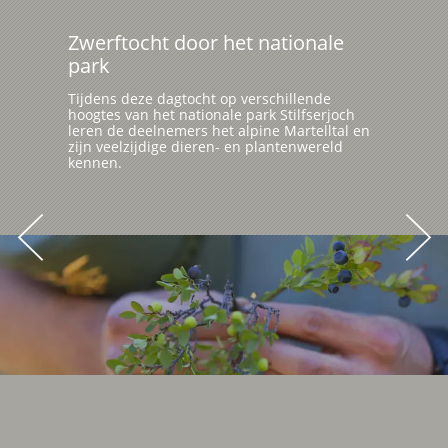
Zwerftocht door het nationale
park
Tijdens deze dagtocht op verschillende
hoogtes van het nationale park Stilfserjoch
leren de deelnemers het alpine Martelltal en
zijn veelzijdige dieren- en plantenwereld
kennen.