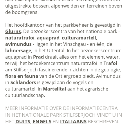
uitgestrekte bossen, alpenweiden en terreinen boven
de boomgrens.
Het hoofdkantoor van het parkbeheer is gevestigd in
Glurns
. De bezoekerscentra van het nationale park -
naturatrafoi
,
aquaprad
,
culturamartell
,
avimundus
- liggen in het Vinschgau - en één, de
lahnersäge
, in het Ultental. In het bezoekerscentrum
aquaprad in
Prad
draait alles om het element water,
terwijl het bezoekerscentrum naturatrafoi in
Trafoi
am Stilfserjoch fascinerende inzichten in de geologie,
flora en fauna
van de Ortlergroep biedt. Avimundus
in
Schlanders
is gewijd aan de vogels en
culturamartell in
Martelltal
aan het agrarische
cultuurlandschap.
MEER INFORMATIE OVER DE INFORMATIECENTRA
IN HET NATIONALE PARK STILFSERJOCH VINDT U IN
HET
DUITS
,
ENGELS
EN
ITALIAANS
BESCHREVEN.